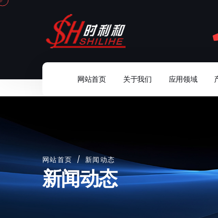
网站首页
关于我们
应用领域
网站首页
/
新闻动态
新闻动态