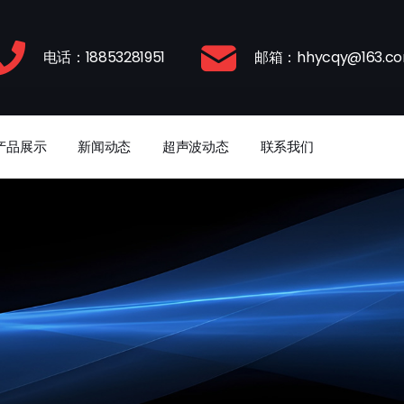
电话：18853281951
邮箱：hhycqy@163.c
产品展示
新闻动态
超声波动态
联系我们