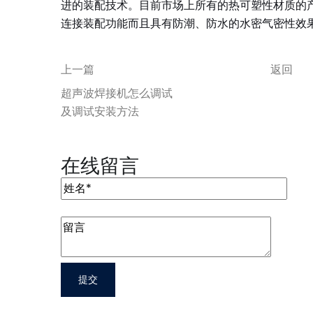
进的装配技术。目前市场上所有的热可塑性材质的
连接装配功能而且具有防潮、防水的水密气密性效
上一篇
返回
超声波焊接机怎么调试
及调试安装方法
在线留言