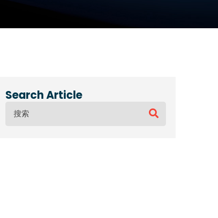
Search Article