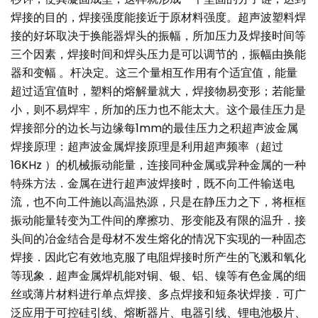
焊接的目的，焊接强度能接近于原材料强度。超声波塑料焊
接的好坏取决于换能器焊头的振幅，所加压力及焊接时间等
三个因素，焊接时间和焊头压力是可以调节的，振幅由换能
器和变幅 。杆决定。这三个量相互作用有个适宜值，能量
超过适宜值时，塑料的熔解量就大，焊接物易变形；若能量
小，则不易焊牢，所加的压力也不能太大。这个最佳压力是
焊接部分的边长与边缘每1mm的最佳压力之积超声波金属
焊接原理：超声波金属焊接原理是利用超声频率（超过
16KHz ）的机械振动能量，连接同种金属或异种金属的一种
特殊方法．金属在进行超声波焊接时，既不向工件输送电
流，也不向工件施以高温热源，只是在静压力之下，将框框
振动能量转变为工件间的摩擦功、形变能及有限的温升．接
头间的冶金结合是母材不发生熔化的情况下实现的一种固态
焊接．因此它有效地克服了电阻焊接时所产生的飞溅和氧化
等现象．超声金属焊机能对铜、银、铝、镍等有色金属的细
丝或薄片材料进行单点焊接、多点焊接和短条状焊接．可广
泛应用于可控硅引线、熔断器片、电器引线、锂电池极片、