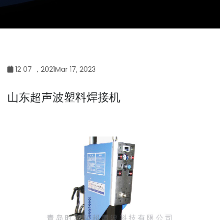
12 07 ，2021Mar 17, 2023
山东超声波塑料焊接机