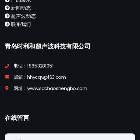
新闻动态
超声波动态
联系我们
青岛时利和超声波科技有限公司
电话：18853281951
邮箱：hhycqy@163.com
网址：www.sdchaoshengbo.com
在线留言