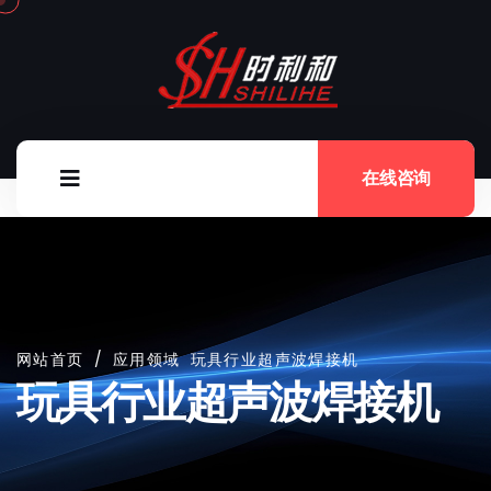
在线咨询
网站首页
/
应用领域
玩具行业超声波焊接机
玩具行业超声波焊接机