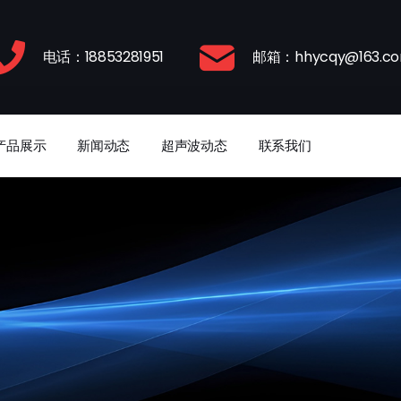
电话：18853281951
邮箱：hhycqy@163.c
产品展示
新闻动态
超声波动态
联系我们