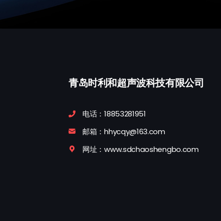
青岛时利和超声波科技有限公司
电话：18853281951
邮箱：hhycqy@163.com
网址：www.sdchaoshengbo.com