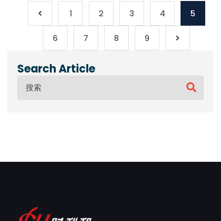
1
2
3
4
5
6
7
8
9
Search Article